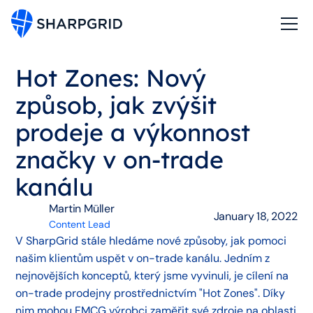
Hot Zones: Nový
způsob, jak zvýšit
prodeje a výkonnost
značky v on-trade
kanálu
Martin Müller
January 18, 2022
Content Lead
V SharpGrid stále hledáme nové způsoby, jak pomoci
našim klientům uspět v on-trade kanálu. Jedním z
nejnovějších konceptů, který jsme vyvinuli, je cílení na
on-trade prodejny prostřednictvím "Hot Zones". Díky
nim mohou FMCG výrobci zaměřit své zdroje na oblasti