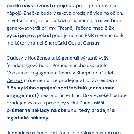
podílu návštěvnosti i příjmů
z prodeje potravin a
nápojů. Značka bude v takové prodejně více na očích,
je větší šance, že si ji zákazníci všimnou, a navíc bude
generovat větší příjmy. Přesněji řečeno hned
2,2x
vyšší příjmy
, pokud použijeme náš F&B revenue rank
indikátor v rámci SharpGrid
Outlet Census
.
Outlety v Hot Zones také generují výrazně vyšší
"marketingový buzz". Pomocí našeho ukazatele
Consumer Engagement Score v SharpGrid
Outlet
Census
můžeme říci, že prodejna v Hot Zones těží z
3,5x vyššího zapojení spotřebitelů (consumer
engagement)
, než je průměr trhu. Díky vysoké hustotě
prodejen vykazují prodejny v Hot Zones
nižší
průměrné náklady na obsluhu, tedy prodejní a
logistické náklady.
Jednoduše řečeno, Hot Zone je ideálním místem pro