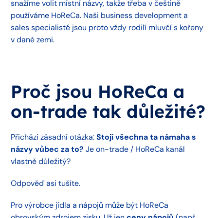
snažíme volit místní názvy, takže třeba v češtině
používáme HoReCa. Naši business development a
sales specialisté jsou proto vždy rodilí mluvčí s kořeny
v dané zemi.
Proč jsou HoReCa a
on-trade tak důležité?
Přichází zásadní otázka:
Stojí všechna ta námaha s
názvy vůbec za to?
Je on-trade / HoReCa kanál
vlastně důležitý?
Odpověď asi tušíte.
Pro výrobce jídla a nápojů může být HoReCa
obrovským zdrojem zisku. Už jen
ceny nápojů
(např.