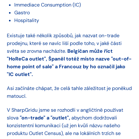
Immediace Consumption (IC)
Gastro
Hospitality
Existuje také několik způsobů, jak nazvat on-trade
prodejnu, které se navíc liší podle toho, v jaké části
světa se zrovna nacházíte.
Belgičan může říct
"HoReCa outlet", Španěl totéž místo nazve "out-of-
home point of sale" a Francouz by ho označil jako
"IC outlet".
Asi začínáte chápat, že celá tahle záležitost je poněkud
matoucí.
V SharpGridu jsme se rozhodli v angličtině používat
slova
"on-trade" a "outlet",
abychom dodržovali
konzistentní komunikaci (už jen kvůli názvu našeho
produktu Outlet Census), ale na lokálních trzích se