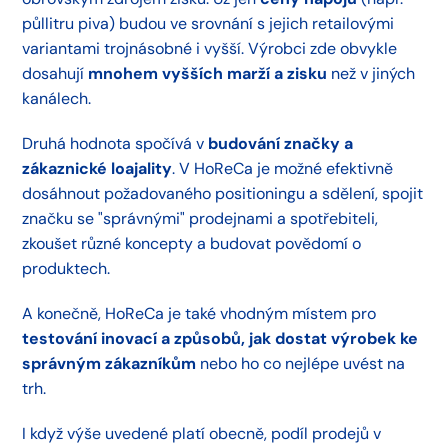
půllitru piva) budou ve srovnání s jejich retailovými
variantami trojnásobné i vyšší. Výrobci zde obvykle
dosahují
mnohem vyšších marží a zisku
než v jiných
kanálech.
Druhá hodnota spočívá v
budování značky a
zákaznické loajality
. V HoReCa je možné efektivně
dosáhnout požadovaného positioningu a sdělení, spojit
značku se "správnými" prodejnami a spotřebiteli,
zkoušet různé koncepty a budovat povědomí o
produktech.
A konečně, HoReCa je také vhodným místem pro
testování inovací
a způsobů, jak dostat výrobek ke
správným zákazníkům
nebo ho co nejlépe uvést na
trh.
I když výše uvedené platí obecně, podíl prodejů v