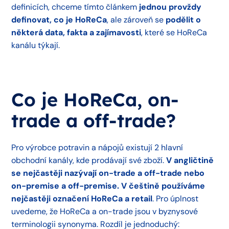
definicích, chceme tímto článkem
jednou provždy
definovat, co je HoReCa
, ale zároveň se
podělit o
některá data, fakta a zajímavosti
, které se HoReCa
kanálu týkají.
Co je HoReCa, on-
trade a off-trade?
Pro výrobce potravin a nápojů existují 2 hlavní
obchodní kanály, kde prodávají své zboží.
V angličtině
se nejčastěji nazývají on-trade a off-trade nebo
on-premise a off-premise. V češtině používáme
nejčastěji označení HoReCa a retail
. Pro úplnost
uvedeme, že HoReCa a on-trade jsou v byznysové
terminologii synonyma. Rozdíl je jednoduchý: