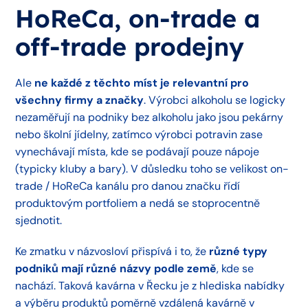
HoReCa, on-trade a
off-trade prodejny
Ale
ne každé z těchto míst je relevantní pro
všechny firmy a značky
. Výrobci alkoholu se logicky
nezaměřují na podniky bez alkoholu jako jsou pekárny
nebo školní jídelny, zatímco výrobci potravin zase
vynechávají místa, kde se podávají pouze nápoje
(typicky kluby a bary). V důsledku toho se velikost on-
trade / HoReCa kanálu pro danou značku řídí
produktovým portfoliem a nedá se stoprocentně
sjednotit.
Ke zmatku v názvosloví přispívá i to, že
různé typy
podniků mají různé názvy podle země
, kde se
nachází. Taková kavárna v Řecku je z hlediska nabídky
a výběru produktů poměrně vzdálená kavárně v