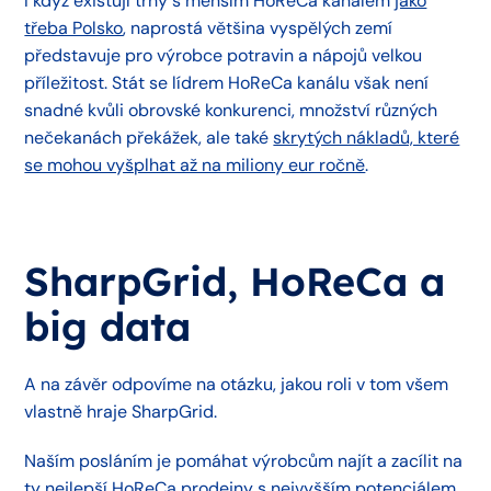
I když existují trhy s menším HoReCa kanálem
jako
třeba Polsko
, naprostá většina vyspělých zemí
představuje pro výrobce potravin a nápojů velkou
příležitost. Stát se lídrem HoReCa kanálu však není
snadné kvůli obrovské konkurenci, množství různých
nečekanách překážek, ale také
skrytých nákladů, které
se mohou vyšplhat až na miliony eur ročně
.
SharpGrid, HoReCa a
big data
A na závěr odpovíme na otázku, jakou roli v tom všem
vlastně hraje SharpGrid.
Naším posláním je pomáhat výrobcům najít a zacílit na
ty nejlepší HoReCa prodejny s nejvyšším potenciálem,