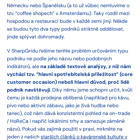
Německu nebo Španělsku (a to už vůbec nemluvíme o
tzv. “coffee shopech” v Amsterdamu). Taky rozdíl mezi
hospodou a restaurací bude v každé zemi jiný. Někde
se budou tyto dva typy podniků striktně oddělovat,
jinde splývat dohromady.
V SharpGridu řešíme tenhle problém určováním typu
podniku ne podle jeho názvu nebo podobných
indikátorů, ale
na základě textové analýzy, z níž nám
vychází tzv. “hlavní spotřebitelská příležitost” (core
customer occasion) neboli hlavní důvod, proč lidé
podnik navštěvují
. Díky němu jsme schopni určit, kvůli
čemu je každá prodejna oblíbená (například pro kávu,
pivo nebo aktivní zábavu, jako je živá hudba nebo
tanec), což nám dává konzistentní pohled na on-trade
/ HoReCa i napříč lokálními trhy a zamezuje záměně
názvů. Pokud vás zajímá použití v praxi, mrkněte na
jeden z našich
starších článků o kavárenské kultuře v