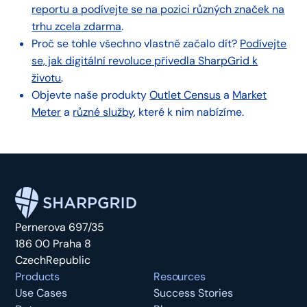
reportu a podívejte se na pozici různých značek na
trhu zcela zdarma
.
Proč se tohle všechno vlastně začalo dít?
Podívejte
se, jak digitální revoluce přivedla SharpGrid k
životu
.
Objevte naše produkty
Outlet Census
a
Market
Meter
a
různé služby
, které k nim nabízíme.
Pernerova 697/35
186 00 Praha 8
CzechRepublic
Products
Resources
Use Cases
Success Stories