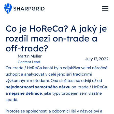
Co je HoReCa? A jaký je
rozdíl mezi on-trade a
off-trade?
Martin Müller
July 12, 2022
Content Lead
On-trade / HoReCa kanál bylo odjakživa velmi náročné
uchopit a analyzovat v celé jeho šíři tradičními
výzkumnými metodami. Ona složitost se odvíjí už od
nejednotnosti samotného názvu
on-trade / HoReCa
a
nejasné definice
, jaké typy prodejen sem vlastně
spadá.
Protože se společnosti a odborníci liší v názvosloví a